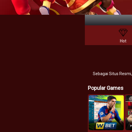
Hot
Sebagai Situs Resmi,
Popular Games