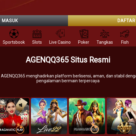
MASUK
DAFTAR
Sportsbook
Slots
Live Casino
Poker
Tangkas
Fish
AGENQQ365 Situs Resmi
 AGENQQ365 menghadirkan platform berlisensi, aman, dan stabil denga
pengalaman bermain terpercaya